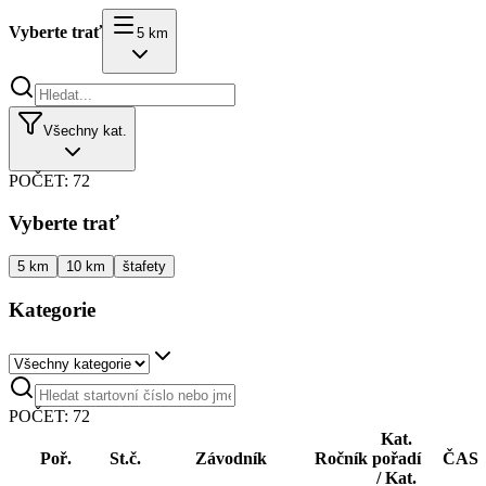
Vyberte trať
5 km
Všechny kat.
POČET:
72
Vyberte trať
5 km
10 km
štafety
Kategorie
POČET:
72
Kat.
Poř.
St.č.
Závodník
Ročník
pořadí
ČAS
/ Kat.