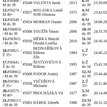
11.
#
5048
8.
/
8.
/
M
#
5048
VALENTA
Janek
2013
23:39.0
M do 39
do 39
12.
#
5027
4.
/
MALASKA
Lukáš
4.
/
M
#
5027
1975
23:42.6
M 40+
SOB Olomouc
40+
13.
#
5054
9.
/
9.
/
M
#
5054
MORBAN
Daniel
2006
24:08.2
M do 39
do 39
14.
#
5068
10.
10.
/
M
#
5068
TOUŽÍN
Šimon
2006
24:33.7
/
M do 39
do 39
15.
#
5030
11.
MĚRKA
Matyáš
11.
/
M
#
5030
2010
24:36.1
/
M do 39
Dlouhá Loučka
do 39
BEDNAŘÍKOVÁ
16.
#
5002
1.
/
1.
/
Ž
#
5002
Růžena
1984
24:40.2
Ž 35+
35+
Zlín
17.
#
5044
1.
/
ŠEVČOVIČOVÁ
1.
/
Ž
#
5044
1995
25:41.1
Ž do 34
Růžena
do 34
18.
#
5008
12.
12.
/
M
#
5008
FODOR
Andrej
1987
25:44.4
/
M do 39
do 39
19.
#
5058
2.
/
VEČEŘOVÁ
2.
/
Ž
#
5058
1987
26:11.46
Ž 35+
Michaela
35+
20.
#
5057
5.
/
5.
/
M
#
5057
PROCHÁZKA
Vít
1977
26:14.4
M 40+
40+
21.
#
5001
13.
13.
/
M
#
5001
BÁBEK
Zdeněk
1988
26:31.3
/
M do 39
do 39