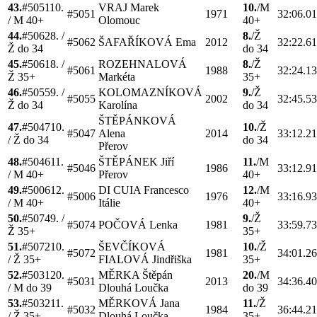
43.
#
5051
10.
VRAJ
Marek
10.
/
M
#
5051
1971
32:06.01
/
M 40+
Olomouc
40+
44.
#
5062
8.
/
8.
/
Ž
#
5062
ŠAFAŘÍKOVÁ
Ema
2012
32:22.6
Ž do 34
do 34
45.
#
5061
8.
/
ROZEHNALOVÁ
8.
/
Ž
#
5061
1988
32:24.1
Ž 35+
Markéta
35+
46.
#
5055
9.
/
KOLOMAZNÍKOVÁ
9.
/
Ž
#
5055
2002
32:45.5
Ž do 34
Karolína
do 34
ŠTĚPÁNKOVÁ
47.
#
5047
10.
10.
/
Ž
#
5047
Alena
2014
33:12.2
/
Ž do 34
do 34
Přerov
48.
#
5046
11.
ŠTĚPÁNEK
Jiří
11.
/
M
#
5046
1986
33:12.9
/
M 40+
Přerov
40+
49.
#
5006
12.
DI CUIA
Francesco
12.
/
M
#
5006
1976
33:16.9
/
M 40+
Itálie
40+
50.
#
5074
9.
/
9.
/
Ž
#
5074
POČOVÁ
Lenka
1981
33:59.7
Ž 35+
35+
51.
#
5072
10.
ŠEVČÍKOVÁ
10.
/
Ž
#
5072
1981
34:01.2
/
Ž 35+
FIALOVÁ
Jindřiška
35+
52.
#
5031
20.
MĚRKA
Štěpán
20.
/
M
#
5031
2013
34:36.4
/
M do 39
Dlouhá Loučka
do 39
53.
#
5032
11.
MĚRKOVÁ
Jana
11.
/
Ž
#
5032
1984
36:44.2
/
Ž 35+
Dlouhá Loučka
35+