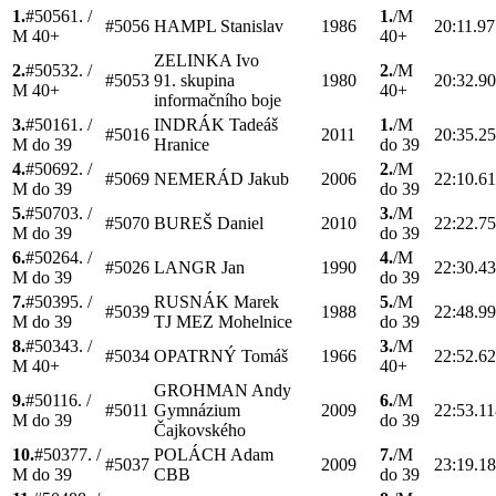
1.
#
5056
1.
/
1.
/
M
#
5056
HAMPL
Stanislav
1986
20:11.97
M 40+
40+
ZELINKA
Ivo
2.
#
5053
2.
/
2.
/
M
#
5053
91. skupina
1980
20:32.9
M 40+
40+
informačního boje
3.
#
5016
1.
/
INDRÁK
Tadeáš
1.
/
M
#
5016
2011
20:35.2
M do 39
Hranice
do 39
4.
#
5069
2.
/
2.
/
M
#
5069
NEMERÁD
Jakub
2006
22:10.6
M do 39
do 39
5.
#
5070
3.
/
3.
/
M
#
5070
BUREŠ
Daniel
2010
22:22.7
M do 39
do 39
6.
#
5026
4.
/
4.
/
M
#
5026
LANGR
Jan
1990
22:30.4
M do 39
do 39
7.
#
5039
5.
/
RUSNÁK
Marek
5.
/
M
#
5039
1988
22:48.9
M do 39
TJ MEZ Mohelnice
do 39
8.
#
5034
3.
/
3.
/
M
#
5034
OPATRNÝ
Tomáš
1966
22:52.6
M 40+
40+
GROHMAN
Andy
9.
#
5011
6.
/
6.
/
M
#
5011
Gymnázium
2009
22:53.11
M do 39
do 39
Čajkovského
10.
#
5037
7.
/
POLÁCH
Adam
7.
/
M
#
5037
2009
23:19.1
M do 39
CBB
do 39