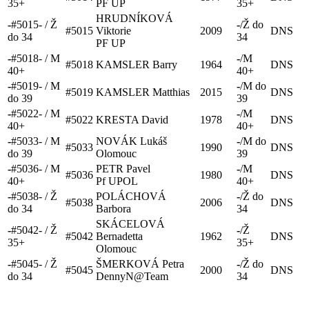
35+
PF UP
35+
HRUDNÍKOVÁ
-
#
5015
-
/
Ž
-
/
Ž do
#
5015
Viktorie
2009
DNS
do 34
34
PF UP
-
#
5018
-
/
M
-
/
M
#
5018
KAMSLER
Barry
1964
DNS
40+
40+
-
#
5019
-
/
M
-
/
M do
#
5019
KAMSLER
Matthias
2015
DNS
do 39
39
-
#
5022
-
/
M
-
/
M
#
5022
KRESTA
David
1978
DNS
40+
40+
-
#
5033
-
/
M
NOVÁK
Lukáš
-
/
M do
#
5033
1990
DNS
do 39
Olomouc
39
-
#
5036
-
/
M
PETR
Pavel
-
/
M
#
5036
1980
DNS
40+
Pf UPOL
40+
-
#
5038
-
/
Ž
POLÁCHOVÁ
-
/
Ž do
#
5038
2006
DNS
do 34
Barbora
34
SKÁCELOVÁ
-
#
5042
-
/
Ž
-
/
Ž
#
5042
Bernadetta
1962
DNS
35+
35+
Olomouc
-
#
5045
-
/
Ž
ŠMERKOVÁ
Petra
-
/
Ž do
#
5045
2000
DNS
do 34
DennyN@Team
34