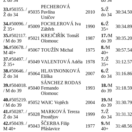
Ž do 34
do 34
PECHEROVÁ
33.
#
5035
5.
/
5.
/
Ž
#
5035
Pavlína
2010
30:34.5
Ž do 34
do 34
Uničov
34.
#
5009
6.
/
FOCHLEROVÁ
Iva
6.
/
Ž
#
5009
1990
30:34.8
Ž 35+
Zábřeh
35+
35.
#
5021
17.
KREJČIŘÍK
Tomáš
17.
/
M
#
5021
1987
30:35.2
/
M do 39
Olomouc
do 39
36.
#
5067
8.
/
8.
/
M
#
5067
TOUŽÍN
Michal
1975
30:57.5
M 40+
40+
37.
#
5049
7.
/
7.
/
Ž
#
5049
VALENTOVÁ
Adéla
1978
31:12.5
Ž 35+
35+
38.
#
5064
6.
/
HLAVINONKOVÁ
6.
/
Ž
#
5064
2007
31:16.8
Ž do 34
Eliška
do 34
SÁNCHEZ RODAS
39.
#
5040
18.
18.
/
M
#
5040
Fernando
1993
31:18.5
/
M do 39
do 39
Olomouc
40.
#
5052
19.
19.
/
M
#
5052
WAIC
Vojtěch
2004
31:30.7
/
M do 39
do 39
41.
#
5028
7.
/
MARKOVÁ
Tereza
7.
/
Ž
#
5028
1999
31:31.3
Ž do 34
Prostějov
do 34
42.
#
5043
9.
/
ŠČERBA
Filip
9.
/
M
#
5043
1977
31:48.5
M 40+
Přáslavice
40+