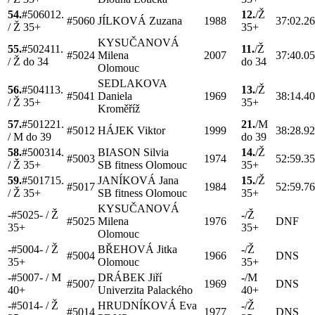
54.
#
5060
12.
12.
/
Ž
#
5060
JÍLKOVÁ
Zuzana
1988
37:02.2
/
Ž 35+
35+
KYSUČANOVÁ
55.
#
5024
11.
11.
/
Ž
#
5024
Milena
2007
37:40.0
/
Ž do 34
do 34
Olomouc
SEDLAKOVA
56.
#
5041
13.
13.
/
Ž
#
5041
Daniela
1969
38:14.4
/
Ž 35+
35+
Kroměříž
57.
#
5012
21.
21.
/
M
#
5012
HÁJEK
Viktor
1999
38:28.9
/
M do 39
do 39
58.
#
5003
14.
BIASON
Silvia
14.
/
Ž
#
5003
1974
52:59.3
/
Ž 35+
SB fitness Olomouc
35+
59.
#
5017
15.
JANÍKOVÁ
Jana
15.
/
Ž
#
5017
1984
52:59.7
/
Ž 35+
SB fitness Olomouc
35+
KYSUČANOVÁ
-
#
5025
-
/
Ž
-
/
Ž
#
5025
Milena
1976
DNF
35+
35+
Olomouc
-
#
5004
-
/
Ž
BŘEHOVÁ
Jitka
-
/
Ž
#
5004
1966
DNS
35+
Olomouc
35+
-
#
5007
-
/
M
DRÁBEK
Jiří
-
/
M
#
5007
1969
DNS
40+
Univerzita Palackého
40+
-
#
5014
-
/
Ž
HRUDNÍKOVÁ
Eva
-
/
Ž
#
5014
1977
DNS