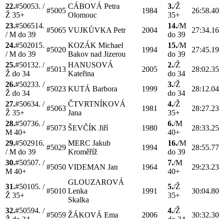
22.
#
5005
3.
/
CÁBOVÁ
Petra
3.
/
Ž
#
5005
1984
26:58.4
Ž 35+
Olomouc
35+
23.
#
5065
14.
14.
/
M
#
5065
VUJKŮVKA
Petr
2004
27:34.1
/
M do 39
do 39
24.
#
5020
15.
KOZÁK
Michael
15.
/
M
#
5020
1994
27:45.1
/
M do 39
Bakov nad Jizerou
do 39
25.
#
5013
2.
/
HANUSOVÁ
2.
/
Ž
#
5013
2005
28:02.3
Ž do 34
Kateřina
do 34
26.
#
5023
3.
/
3.
/
Ž
#
5023
KUTÁ
Barbora
1999
28:12.0
Ž do 34
do 34
27.
#
5063
4.
/
ČTVRTNÍKOVÁ
4.
/
Ž
#
5063
1981
28:27.2
Ž 35+
Jana
35+
28.
#
5073
6.
/
6.
/
M
#
5073
ŠEVČÍK
Jiří
1980
28:33.2
M 40+
40+
29.
#
5029
16.
MERC
Jakub
16.
/
M
#
5029
1994
28:55.7
/
M do 39
Kroměříž
do 39
30.
#
5050
7.
/
7.
/
M
#
5050
VIDEMAN
Jan
1964
29:23.2
M 40+
40+
GLOUZAROVÁ
31.
#
5010
5.
/
5.
/
Ž
#
5010
Lenka
1991
30:04.8
Ž 35+
35+
Skalka
32.
#
5059
4.
/
4.
/
Ž
#
5059
ŽÁKOVÁ
Ema
2006
30:32.3